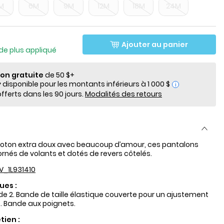
M
6M
9M
12M
18M
24M
lde
Ajouter au panier
de plus appliqué
ion gratuite
de 50 $+
i
fferts dans les 90 jours.
Modalités des retours
coton extra doux avec beaucoup d’amour, ces pantalons
 ornés de volants et dotés de revers côtelés.
V_1L931410
ues :
e 2. Bande de taille élastique couverte pour un ajustement
. Bande aux poignets.
tien :