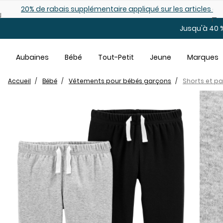
Sauter au contenu principal
es déjà démarqués
25% de rabais: modèles pour bébé
Jusqu'à 40 %
Aubaines
Bébé
Tout-Petit
Jeune
Marques
Accueil
Bébé
Vêtements pour bébés garçons
Shorts et p