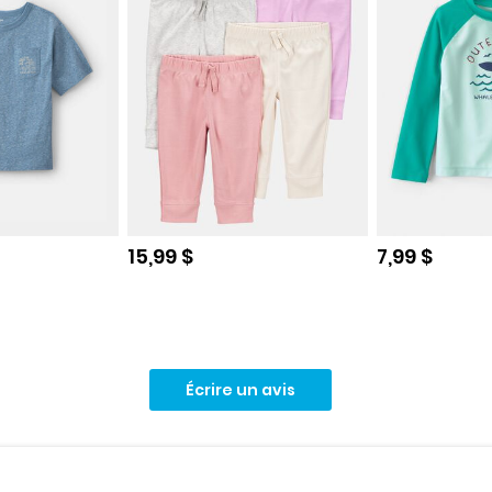
e
Prix de solde
Prix de sol
15,99 $
7,99 $
Écrire un avis