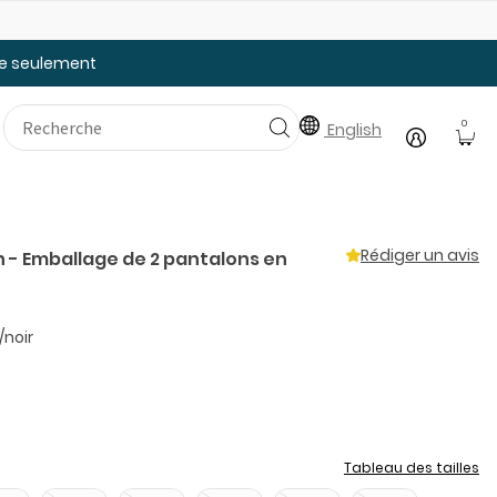
Faites le plein des essentiels pour la rentrée
20
tée seulement
0
English
Rédiger un avis
 - Emballage de 2 pantalons en
/noir
Tableau des tailles