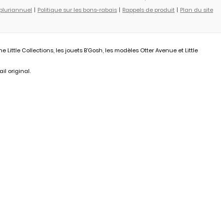
 pluriannuel
Politique sur les bons-rabais
Rappels de produit
Plan du site
ittle Collections, les jouets B’Gosh, les modèles Otter Avenue et Little
il original.