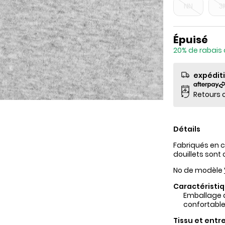
NN
3
Prix de so
Épuisé
20% de rabais 
expédit
Retours o
Détails
Fabriqués en 
douillets sont
No de modèle
Caractéristiq
Emballage d
confortable
Tissu et entre