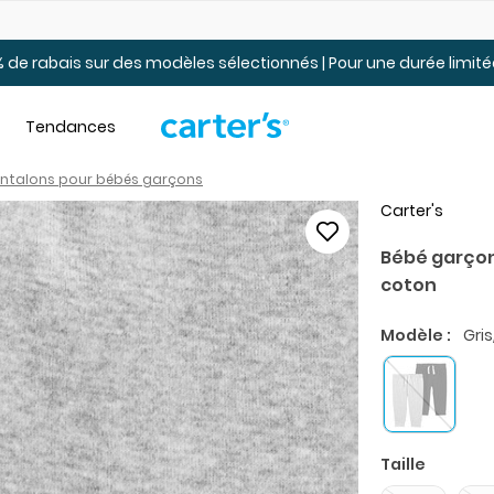
Jusqu’à 40% de rabais Soldes tout-petits et jeunes – En ligne
 de rabais sur des modèles sélectionnés | Pour une durée limi
Tendances
antalons pour bébés garçons
Carter's
Bébé garçon
coton
Modèle :
Gris
Taille