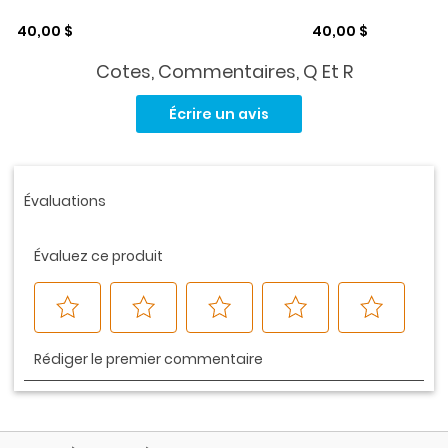
Prix de solde
Prix de solde
40,00 $
40,00 $
Cotes, Commentaires, Q Et R
Aucune
cote
Écrire un avis
pour
ce
produit.
Lien
vers
la
même
page.