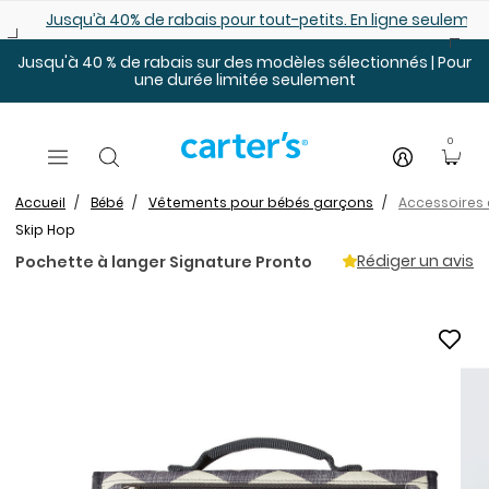
Sauter au contenu principal
Jusqu’à 40% de rabais pour tout-petits. En ligne seulemen
Jusqu'à 40 % de rabais sur des modèles sélectionnés | Pour
une durée limitée seulement
0
Accueil
Bébé
Vêtements pour bébés garçons
Accessoires 
Skip Hop
Rédiger un avis
Pochette à langer Signature Pronto