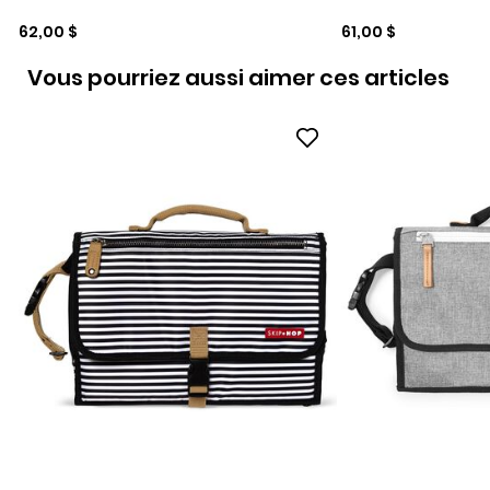
Prix de solde
Prix de solde
62,00 $
61,00 $
Vous pourriez aussi aimer ces articles