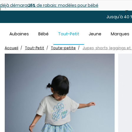
Sauter au contenu principal
es déjà démarqués
25% de rabais: modèles pour bébé
Jusqu'à 40 %
Aubaines
Bébé
Tout-Petit
Jeune
Marques
Accueil
Tout-Petit
Toute-petite
Jupes, shorts, leggings e