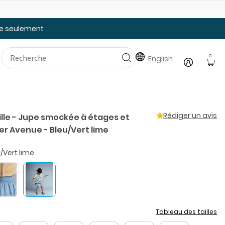
Faites le plein des essentiels pour la rentrée
20
tée seulement
0
English
Rédiger un avis
ille - Jupe smockée à étages et
er Avenue - Bleu/Vert lime
/Vert lime
Tableau des tailles