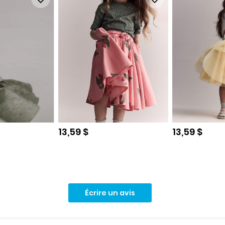
e
Prix de solde
Prix de sol
13,59 $
13,59 $
Écrire un avis