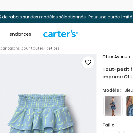
Jusqu’à 40% de rabais Soldes tout-petits et jeunes – En ligne
 de rabais sur des modèles sélectionnés | Pour une durée limi
Tendances
t pantalons pour toutes-petites
Otter Avenue
Tout-petit f
imprimé Ott
Modèle :
Bleu
Taille