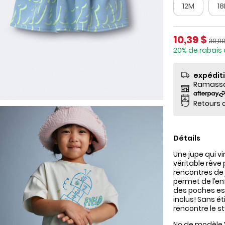
12M
1
Prix de so
10,39 $
Prix 
30,00
20% de rabais 
expédit
Ramassag
Retours o
Détails
Une jupe qui vi
véritable rêve 
rencontres de 
permet de l’enf
des poches est
inclus! Sans ét
rencontre le s
No de modèle