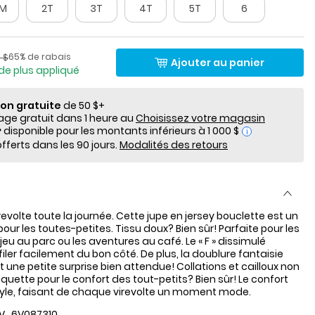
8M
2T
3T
4T
5T
6
lde
Pourcentage de rabais
​​de détail suggéré par le fabricant
65% de rabais
 $
Ajouter au panier
de plus appliqué
ion gratuite
de 50 $+
e gratuit dans 1 heure au
Choisissez votre magasin
i
fferts dans les 90 jours.
Modalités des retours
revolte toute la journée. Cette jupe en jersey bouclette est un
pour les toutes-petites. Tissu doux? Bien sûr! Parfaite pour les
jeu au parc ou les aventures au café. Le « F » dissimulé
iler facilement du bon côté. De plus, la doublure fantaisie
 une petite surprise bien attendue! Collations et cailloux non
iquette pour le confort des tout-petits? Bien sûr! Le confort
tyle, faisant de chaque virevolte un moment mode.
V_6V087310