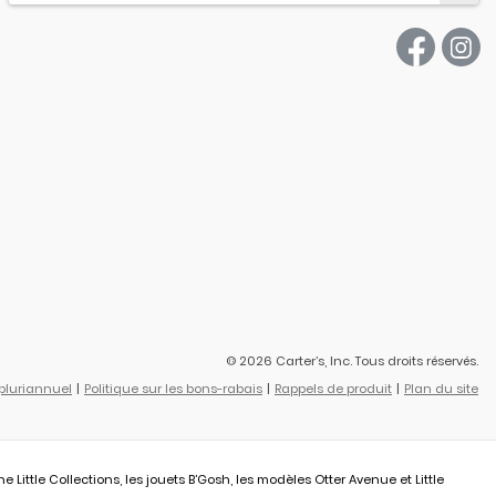
© 2026 Carter’s, Inc. Tous droits réservés.
 pluriannuel
Politique sur les bons-rabais
Rappels de produit
Plan du site
ittle Collections, les jouets B’Gosh, les modèles Otter Avenue et Little