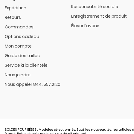
Responsabilité sociale
Expédition
Enregistrement de produit
Retours
Élever l'avenir
Commandes
Options cadeau
Mon compte
Guide des tailles
Service à la clientèle
Nous joindre
Nous appeler 844. 557.2120
SOLDES POUR BÉBÉS : Modèles sélectionnés. Sauf les nouveautés. les articles d
Planet. Rabais basés sur le prix de détail original.