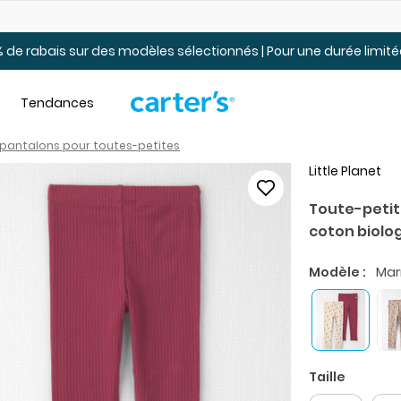
t.
Jusqu’à 40% de rabais pour jeunes. En ligne seulement.
 de rabais sur des modèles sélectionnés | Pour une durée limi
Tendances
t pantalons pour toutes-petites
Little Planet
Toute-petit 
coton biolo
Modèle :
Mar
Taille