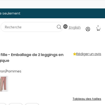
25% de rabais: modèles pour bébé
Ju
tée seulement
0
English
Rédiger un avis
fille - Emballage de 2 leggings en
gique
ron/Pommes
Tableau des tailles