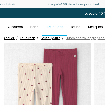
Sauter au contenu principal
Jusqu’à 40% de rabais pour tout-petits. En ligne seulemen
Jusqu'à 40 %
Aubaines
Bébé
Tout-Petit
Jeune
Marques
Accueil
Tout-Petit
Toute-petite
Jupes, shorts, leggings e