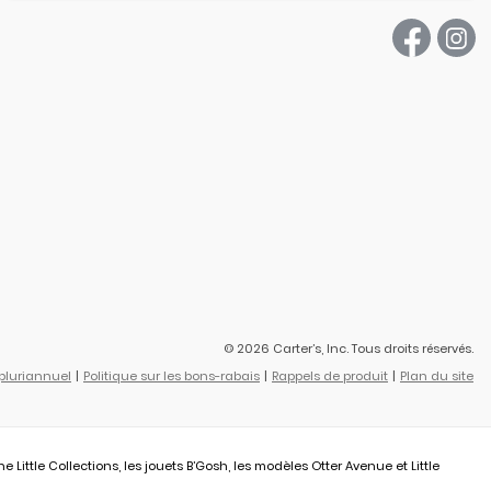
© 2026 Carter’s, Inc. Tous droits réservés.
 pluriannuel
Politique sur les bons-rabais
Rappels de produit
Plan du site
ittle Collections, les jouets B’Gosh, les modèles Otter Avenue et Little