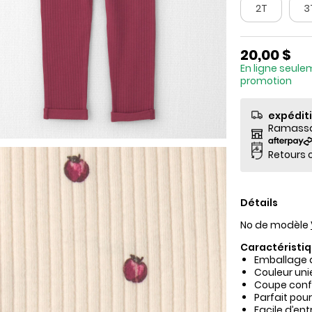
2T
3
20,00 $
En ligne seule
promotion
expédit
Ramassag
Retours o
Détails
No de modèle
Caractéristiq
Emballage d
Couleur uni
Coupe confo
Parfait pour 
Facile d’ent