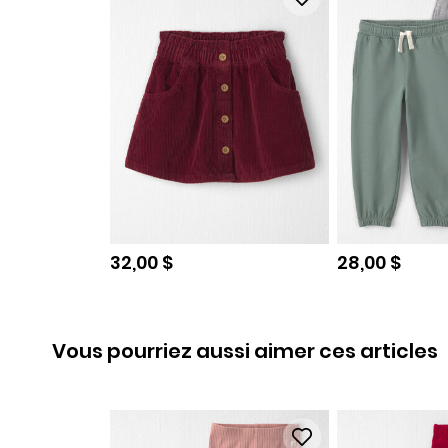
Prix de solde
Prix de sold
32,00 $
28,00 $
Vous pourriez aussi aimer ces articles