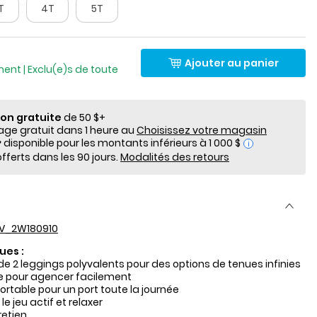
T
4T
5T
Ajouter au panier
ment | Exclu(e)s de toute
ion gratuite
de 50 $+
e gratuit dans 1 heure au
Choisissez votre magasin
i
fferts dans les 90 jours.
Modalités des retours
V_2W180910
ues :
e 2 leggings polyvalents pour des options de tenues infinies
e pour agencer facilement
rtable pour un port toute la journée
le jeu actif et relaxer
retien