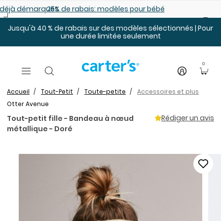
Sauter au contenu principal
es déjà démarqués
25% de rabais: modèles pour bébé
Jusqu'à 40 % de rabais sur des modèles sélectionnés | Pour
une durée limitée seulement
0
Accueil
Tout-Petit
Toute-petite
Accessoires et plus
Otter Avenue
Rédiger un avis
Tout-petit fille - Bandeau à nœud
métallique - Doré