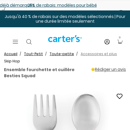
Sauter au contenu principal
es déjà démarqués
25% de rabais: modèles pour bébé
Jusqu'à 40 % de rabais sur des modèles sélectionnés | Pour
une durée limitée seulement
0
Accueil
Tout-Petit
Toute-petite
Accessoires et plus
Skip Hop
Rédiger un avis
Ensemble fourchette et cuillère
Besties Squad