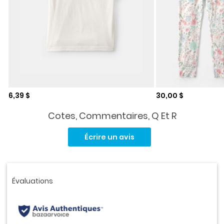
Prix de solde
Prix de solde
6,39 $
30,00 $
Cotes, Commentaires, Q Et R
Aucune
cote
Écrire un avis
pour
ce
produit.
Lien
vers
la
même
page.