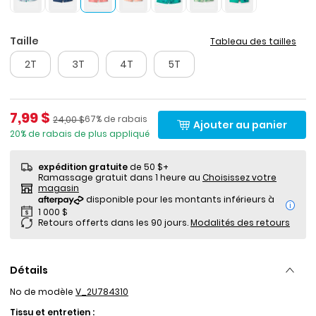
Taille
Tableau des tailles
2T
3T
4T
5T
Prix de solde
7,99 $
Pourcentage de rabais
Prix ​​de détail suggéré par le fabricant
67% de rabais
24,00 $
Ajouter au panier
20% de rabais de plus appliqué
expédition gratuite
de 50 $+
Ramassage gratuit dans 1 heure au
Choisissez votre
magasin
i
Retours offerts dans les 90 jours.
Modalités des retours
Détails
No de modèle
V_2U784310
Tissu et entretien :