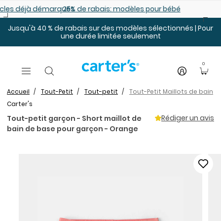
Sauter au contenu principal
es déjà démarqués
25% de rabais: modèles pour bébé
Jusqu'à 40 % de rabais sur des modèles sélectionnés | Pour
une durée limitée seulement
0
Accueil
Tout-Petit
Tout-petit
Tout-Petit Maillots de bain
Carter's
Rédiger un avis
Tout-petit garçon - Short maillot de
bain de base pour garçon - Orange