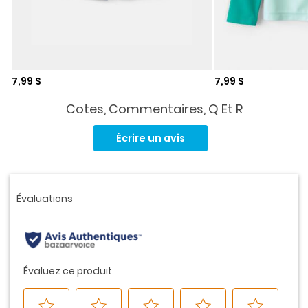
Prix de solde
Prix de solde
7,99 $
7,99 $
Cotes, Commentaires, Q Et R
Aucune
cote
Écrire un avis
pour
ce
produit.
Lien
vers
la
même
page.