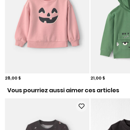
Prix de solde
Prix de solde
28,00 $
21,00 $
Vous pourriez aussi aimer ces articles