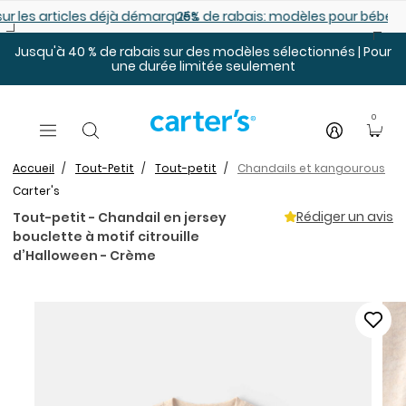
Sauter au contenu principal
es déjà démarqués
25% de rabais: modèles pour bébé
Jusqu'à 40 % de rabais sur des modèles sélectionnés | Pour
une durée limitée seulement
0
Accueil
Tout-Petit
Tout-petit
Chandails et kangourous
Carter's
Rédiger un avis
Tout-petit - Chandail en jersey
bouclette à motif citrouille
d’Halloween - Crème