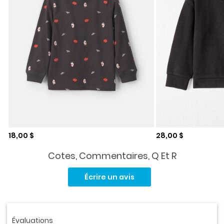
Prix de solde
Prix de solde
18,00 $
28,00 $
Cotes, Commentaires, Q Et R
Aucune
cote
Écrire un avis
pour
ce
produit.
Lien
vers
la