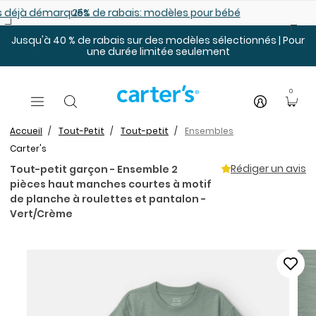
Sauter au contenu principal
es déjà démarqués
25% de rabais: modèles pour bébé
Jusqu'à 40 % de rabais sur des modèles sélectionnés | Pour
une durée limitée seulement
0
Accueil
Tout-Petit
Tout-petit
Ensembles
Carter's
Rédiger un avis
Tout-petit garçon - Ensemble 2
pièces haut manches courtes à motif
de planche à roulettes et pantalon -
Vert/Crème