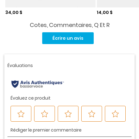
Prix de solde
Prix de solde
34,00 $
14,00 $
Cotes, Commentaires, Q Et R
Aucune
cote
Écrire un avis
pour
ce
produit.
Lien
vers
la
même
page.