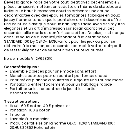
Élevez la garde-robe de votre tout-petit avec cet ensemble 2
pièces amusant mettant en vedette un thème de skateboard
ludique. Le haut à manches courtes présente une coupe
décontractée avec des épaules tombantes, fabriqué en doux
jersey flammé, tandis que le pantalon droit décontracté offre
une ceinture élastique pour un habillage facile. Avec des rayures
élégantes et un art d'impression sur écran accrocheur, cet
ensemble allie mode et confort sans effort. De plus, il est conçu
dans un souci de durabilité, répondant à la certification
STANDARD 100 by OEKO-TEX®. Parfait pour les jeux ou pour se
détendre à la maison, cet ensemble permet à votre tout-petit
de rester élégant et de se sentir bien toute la journée.
No de modèle
V_2V628010
Caractéristiques :
Ensemble 2 pièces pour une mode sans effort
Manches courtes pour un confort par temps chaud
Imprimé de planche à roulettes qui ajoute une touche mode
Pantalon à enfiler facilement pour un habillage rapide
Parfait pour les rencontres de jeu et les sorties
décontractées
Tissu et entretien :
Haut : 60 % coton, 40 % polyester
Pantalon : 100 % coton
Importé
Lavable à la machine
Produit certifié selon la norme OEKO-TEX® STANDARD 100 :
20.HUS.39362 Hohenstein