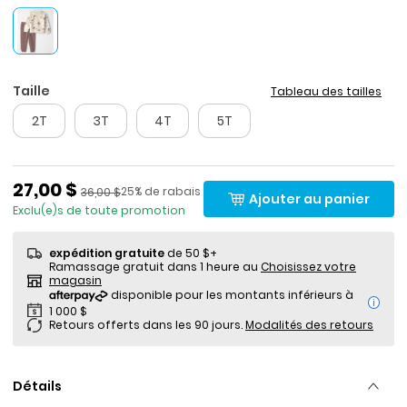
Taille
Tableau des tailles
2T
3T
4T
5T
Prix de solde
27,00 $
Pourcentage de rabais
Prix ​​de détail suggéré par le fabricant
25% de rabais
36,00 $
Ajouter au panier
Exclu(e)s de toute promotion
expédition gratuite
de 50 $+
Ramassage gratuit dans 1 heure au
Choisissez votre
magasin
i
Retours offerts dans les 90 jours.
Modalités des retours
Détails