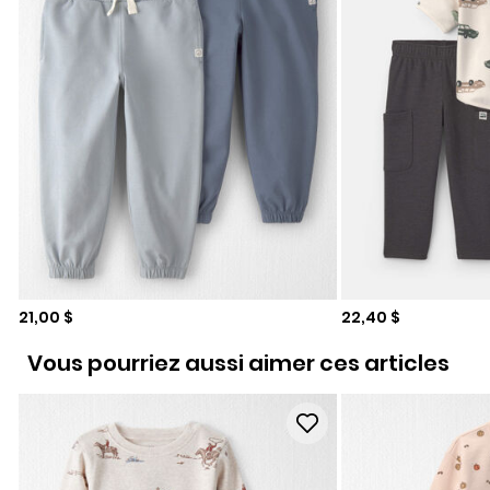
Prix de solde
Prix de solde
21,00 $
22,40 $
Vous pourriez aussi aimer ces articles