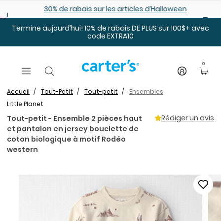
Sauter au contenu principal
30% de rabais sur les articles d’Halloween
Termine aujourd’hui! 10% de rabais DE PLUS sur 100$+ avec
code EXTRA10
0
Accueil
Tout-Petit
Tout-petit
Ensembles
Little Planet
Rédiger un avis
Tout-petit - Ensemble 2 pièces haut
et pantalon en jersey bouclette de
coton biologique à motif Rodéo
western