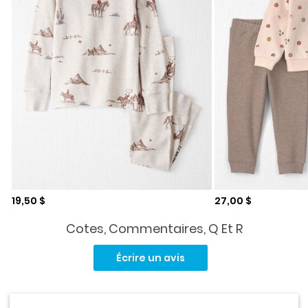
Prix de solde
Prix de solde
19,50 $
27,00 $
Cotes, Commentaires, Q Et R
Aucune
cote
Écrire un avis
pour
ce
produit.
Lien
vers