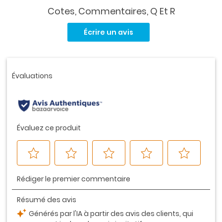
Cotes, Commentaires, Q Et R
Aucune
cote
Écrire un avis
pour
ce
produit.
Lien
vers
la
même
page.