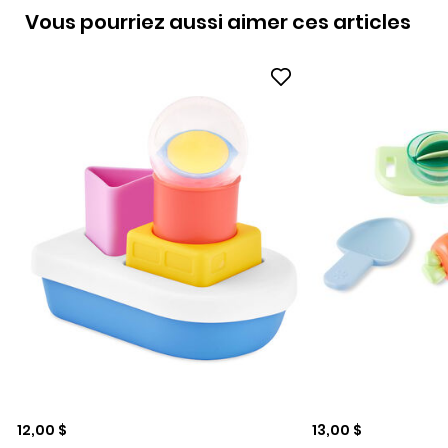
Vous pourriez aussi aimer ces articles
Prix de solde
Prix de solde
12,00 $
13,00 $