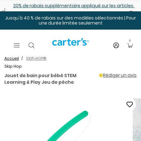
Sauter au contenu principal
ur les articles déjà démarqués
25% de rabais: modèles pour bébé
Jusqu'à 40 % de rabais sur des modèles sélectionnés | Pour
une durée limitée seulement
0
Accueil
SKIP∗HOP®
Skip Hop
Rédiger un avis
Jouet de bain pour bébé STEM
Learning & Play Jeu de pêche