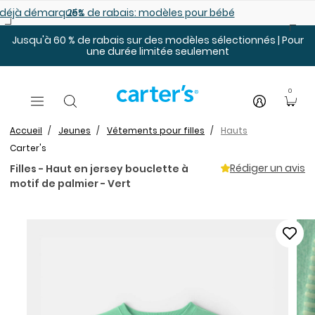
Sauter au contenu principal
es déjà démarqués
25% de rabais: modèles pour bébé
Jusqu'à 60 % de rabais sur des modèles sélectionnés | Pour
une durée limitée seulement
0
Accueil
Jeunes
Vêtements pour filles
Hauts
Carter's
Rédiger un avis
Filles - Haut en jersey bouclette à
motif de palmier - Vert