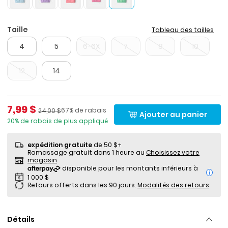
Taille
Tableau des tailles
4
5
6-6X
7
8
10
12
14
Prix de solde
7,99 $
Pourcentage de rabais
Prix ​​de détail suggéré par le fabricant
67% de rabais
24,00 $
Ajouter au panier
20% de rabais de plus appliqué
expédition gratuite
de 50 $+
Ramassage gratuit dans 1 heure au
Choisissez votre
magasin
i
Retours offerts dans les 90 jours.
Modalités des retours
Détails