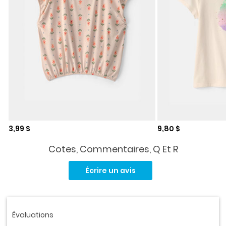
Prix de solde
Prix de solde
3,99 $
9,80 $
Cotes, Commentaires, Q Et R
Aucune
cote
Écrire un avis
pour
ce
produit.
Lien
vers
la
même