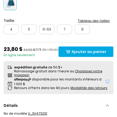
Taille
Tableau des tailles
4
5
6-6X
7
8
Prix de solde
23,80 $
Pourcentage de rabais
Prix ​​de détail suggéré par le fabricant
30% de rabais
34,00 $
Ajouter au panier
En ligne seulement
expédition gratuite
de 50 $+
Ramassage gratuit dans 1 heure au
Choisissez votre
magasin
i
Retours offerts dans les 90 jours.
Modalités des retours
Détails
No de modèle
V_3V473210