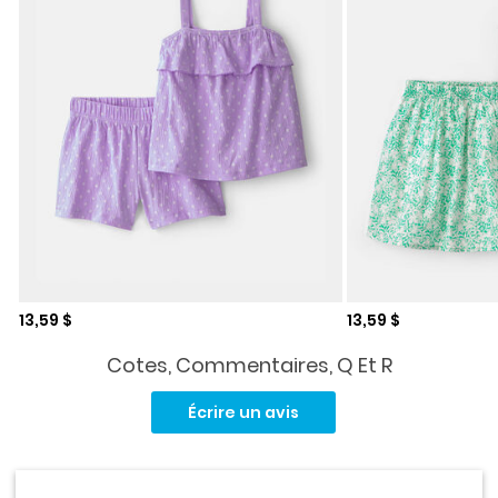
Prix de solde
Prix de solde
13,59 $
13,59 $
Cotes, Commentaires, Q Et R
Aucune
cote
Écrire un avis
pour
ce
produit.
Lien
vers