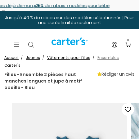
Sauter au contenu principal
es déjà démarqués
25% de rabais: modèles pour bébé
Jusqu'à 40 % de rabais sur des modèles sélectionnés | Pour
une durée limitée seulement
0
Accueil
Jeunes
Vêtements pour filles
Ensembles
Carter's
Rédiger un avis
Filles - Ensemble 2 pièces haut
manches longues et jupe à motif
abeille - Bleu