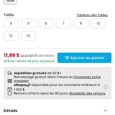
Taille
Tableau des tailles
4
5
6
7
8
10
12
14
Prix de solde
11,99 $
Pourcentage de rabais
Prix ​​de détail suggéré par le fabricant
63% de rabais
32,00 $
Ajouter au panier
20% de rabais de plus appliqué
expédition gratuite
de 50 $+
Ramassage gratuit dans 1 heure au
Choisissez votre
magasin
i
Retours offerts dans les 90 jours.
Modalités des retours
Détails