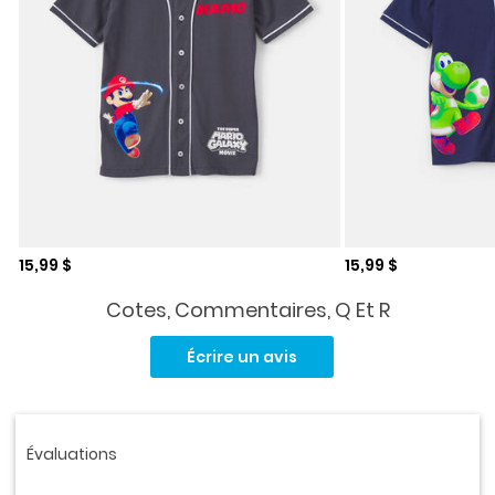
Prix de solde
Prix de solde
15,99 $
15,99 $
Cotes, Commentaires, Q Et R
Aucune
cote
Écrire un avis
pour
ce
produit.
Lien
vers
la
même
page.