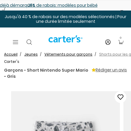
Sauter au contenu principal
es déjà démarqués
25% de rabais: modèles pour bébé
Jusqu'à 40 % de rabais sur des modèles sélectionnés | Pour
une durée limitée seulement
0
Accueil
Jeunes
Vêtements pour garçons
Shorts pour les 
Carter's
Rédiger un avis
Garçons - Short Nintendo Super Mario
- Gris