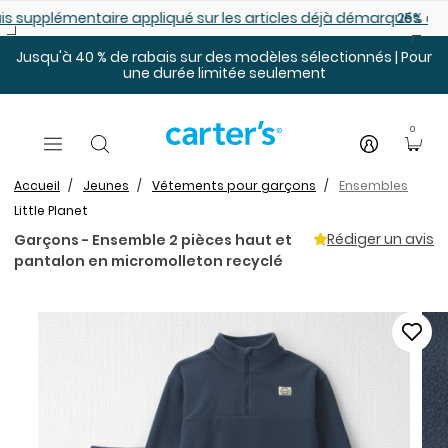
Sauter au contenu principal
es déjà démarqués
25% de rabais: modèles pour bébé
Jusqu'à 40 % de rabais sur des modèles sélectionnés | Pour
une durée limitée seulement
0
Accueil
Jeunes
Vêtements pour garçons
Ensembles
Little Planet
Rédiger un avis
Garçons - Ensemble 2 pièces haut et
pantalon en micromolleton recyclé