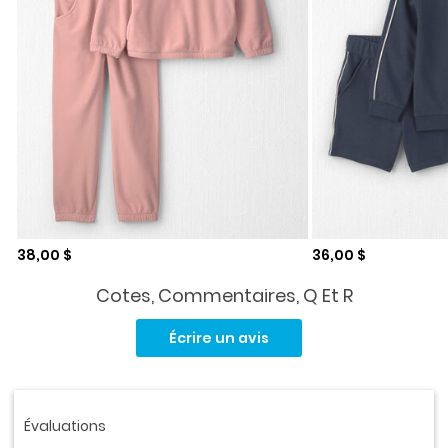
Prix de solde
Prix de solde
38,00 $
36,00 $
Cotes, Commentaires, Q Et R
Aucune
cote
Écrire un avis
pour
ce
produit.
Lien
vers
la
même