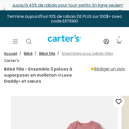
Sauter au contenu principal
Jusqu’à 40% de rabais pour tout-petits. En ligne seulemen
Termine aujourd’hui! 10% de rabais DE PLUS sur 100$+ avec
code EXTRA10
0
Accueil
Bébé
Bébé fille
Ensembles pour bébés filles
Carter's
Rédiger un avis
Bébé fille - Ensemble 3 pièces à
superposer en molleton «I Love
Daddy» et cœurs