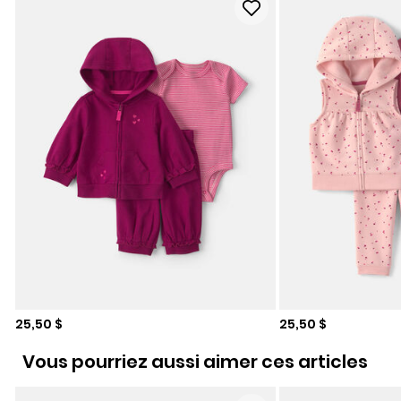
Prix de solde
Prix de solde
25,50 $
25,50 $
Vous pourriez aussi aimer ces articles