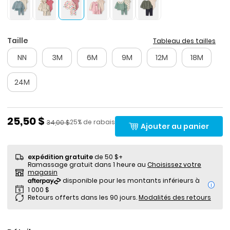
Taille
Tableau des tailles
NN
3M
6M
9M
12M
18M
24M
Prix de solde
25,50 $
Pourcentage de rabais
Prix ​​de détail suggéré par le fabricant
25% de rabais
34,00 $
Ajouter au panier
expédition gratuite
de 50 $+
Ramassage gratuit dans 1 heure au
Choisissez votre
magasin
i
Retours offerts dans les 90 jours.
Modalités des retours