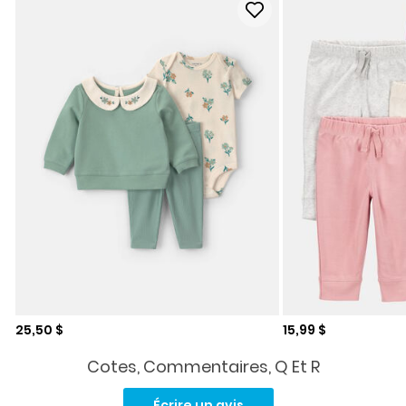
Prix de solde
Prix de solde
25,50 $
15,99 $
Cotes, Commentaires, Q Et R
Aucune
cote
Écrire un avis