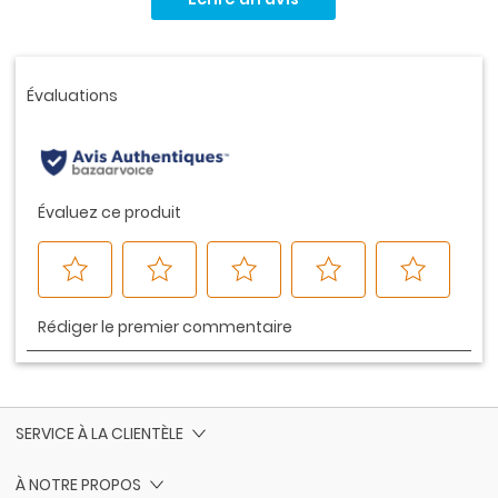
pour
ce
produit.
Lien
vers
la
même
page.
SERVICE À LA CLIENTÈLE
À NOTRE PROPOS