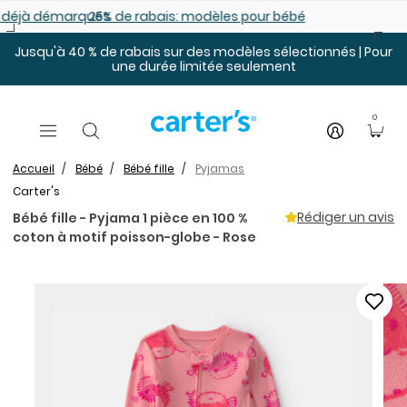
Sauter au contenu principal
es déjà démarqués
25% de rabais: modèles pour bébé
Jusqu'à 40 % de rabais sur des modèles sélectionnés | Pour
une durée limitée seulement
0
Accueil
Bébé
Bébé fille
Pyjamas
Carter's
Rédiger un avis
Bébé fille - Pyjama 1 pièce en 100 %
coton à motif poisson-globe - Rose