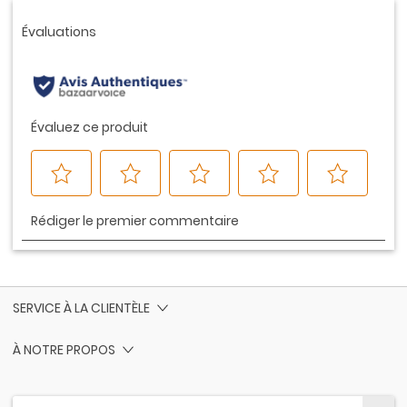
Lien
vers
la
même
page.
SERVICE À LA CLIENTÈLE
À NOTRE PROPOS