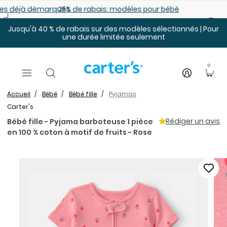
Sauter au contenu principal
es déjà démarqués
25% de rabais: modèles pour bébé
Jusqu'à 40 % de rabais sur des modèles sélectionnés | Pour
une durée limitée seulement
0
Accueil
Bébé
Bébé fille
Pyjamas
Carter's
Rédiger un avis
Bébé fille - Pyjama barboteuse 1 pièce
en 100 % coton à motif de fruits - Rose