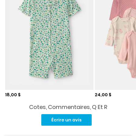
Prix de solde
Prix de solde
18,00 $
24,00 $
Cotes, Commentaires, Q Et R
Aucune
cote
Écrire un avis
pour
ce
produit.