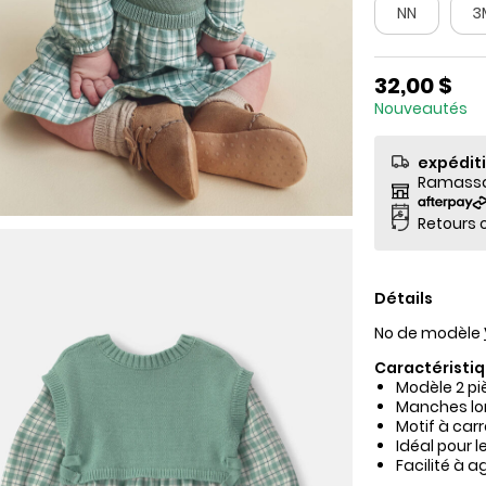
NN
3
32,00 $
Nouveautés
expédit
Ramassag
Retours o
Détails
No de modèle
Caractéristiq
Modèle 2 pi
Manches lon
Motif à car
Idéal pour 
Facilité à 