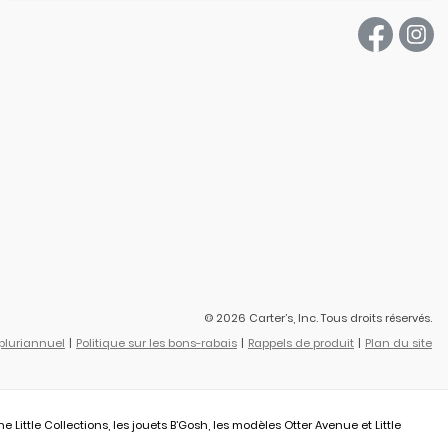
© 2026 Carter’s, Inc. Tous droits réservés.
 pluriannuel
Politique sur les bons-rabais
Rappels de produit
Plan du site
ittle Collections, les jouets B’Gosh, les modèles Otter Avenue et Little