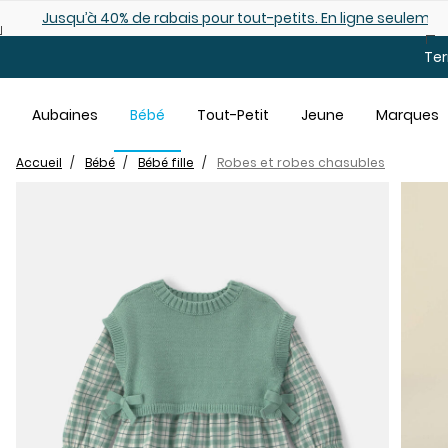
Sauter au contenu principal
Jusqu’à 40% de rabais pour tout-petits. En ligne seulemen
Ter
Aubaines
Bébé
Tout-Petit
Jeune
Marques
Accueil
Bébé
Bébé fille
Robes et robes chasubles