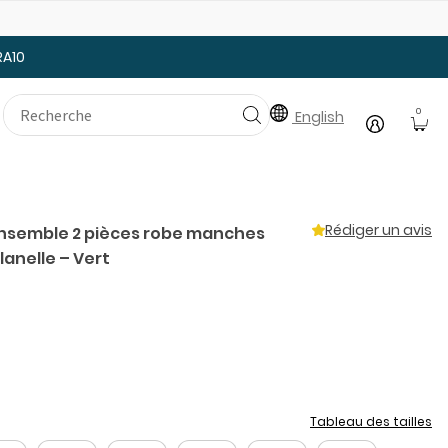
25% de rabais: modèles pour bébé
Ju
RA10
0
English
Rédiger un avis
 Ensemble 2 pièces robe manches
lanelle – Vert
t
Tableau des tailles