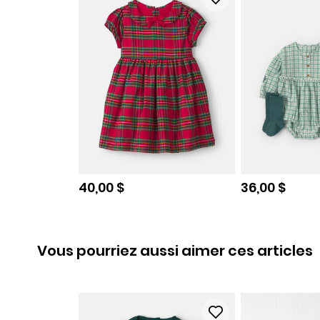
Prix de solde
Prix de sold
40,00 $
36,00 $
Vous pourriez aussi aimer ces articles