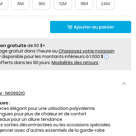
M
6M
9M
12M
18M
24M
Ajouter au panier
ion gratuite
de 50 $+
e gratuit dans 1 heure au
Choisissez votre magasin
i
fferts dans les 90 jours.
Modalités des retours
V_1W099210
ues :
èces élégant pour une utilisation polyvalente
gues pour plus de chaleur et de confort
reaux pour un allure tendance
les sorties décontractées ou les occasions spéciales
agencer avec d'autres essentiels de la garde-robe