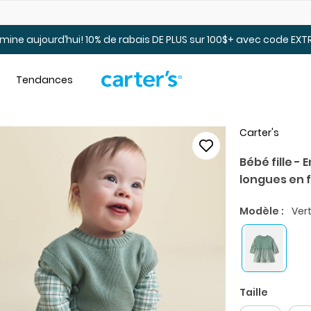
t.
Jusqu’à 40% de rabais pour jeunes. En ligne seulement.
mine aujourd’hui! 10% de rabais DE PLUS sur 100$+ avec code EXT
Tendances
Carter's
Bébé fille -
longues en f
Modèle :
Ver
Taille