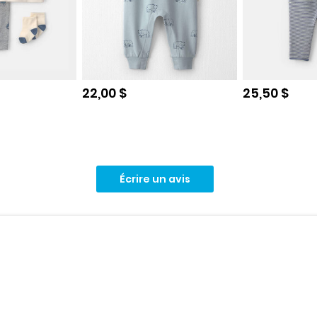
e
Prix de solde
Prix de sol
22,00 $
25,50 $
Écrire un avis