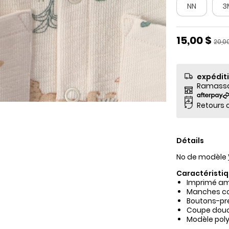
NN
3
Prix de so
15,00 $
Prix 
20,0
expédit
Ramassag
Retours o
Détails
No de modèle
Caractéristiq
Imprimé am
Manches co
Boutons-pr
Coupe douce
Modèle poly