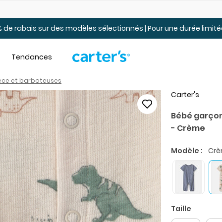
Jusqu’à 40% de rabais Soldes tout-petits et jeunes – En ligne
 de rabais sur des modèles sélectionnés | Pour une durée limi
Tendances
ièce et barboteuses
Carter's
Bébé garçon
- Crème
Modèle :
Cr
Taille