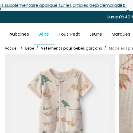
Sauter au contenu principal
es déjà démarqués
25% de rabais: modèles pour bébé
Jusqu'à 40 %
Aubaines
Bébé
Tout-Petit
Jeune
Marques
Accueil
Bébé
Vêtements pour bébés garçons
Modèles 1 p