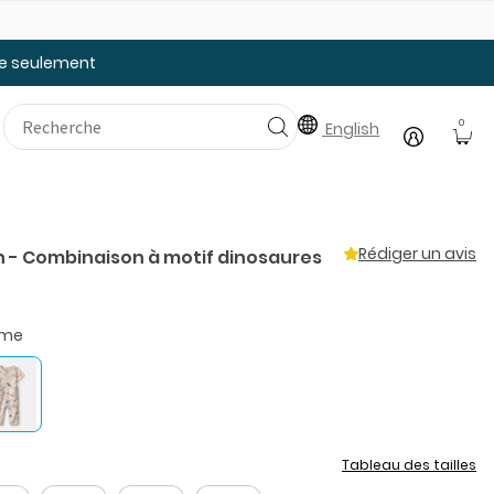
Faites le plein des essentiels pour la rentrée
20
tée seulement
0
English
Rédiger un avis
 - Combinaison à motif dinosaures
ème
Tableau des tailles