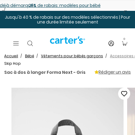
Sauter au contenu principal
es déjà démarqués
25% de rabais: modèles pour bébé
Jusqu'à 40 % de rabais sur des modèles sélectionnés | Pour
une durée limitée seulement
0
Accueil
Bébé
Vêtements pour bébés garçons
Accessoires 
Skip Hop
Rédiger un avis
Sac à dos à langer Forma Next - Gris