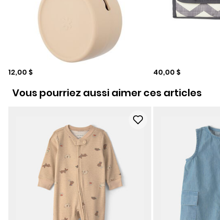
Prix de solde
Prix de solde
12,00 $
40,00 $
Vous pourriez aussi aimer ces articles