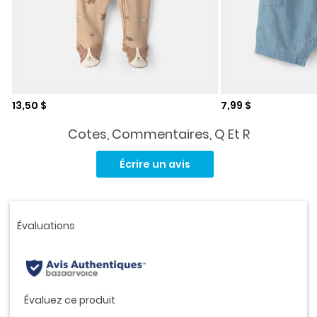
Prix de solde
Prix de solde
13,50 $
7,99 $
Cotes, Commentaires, Q Et R
Aucune
cote
Écrire un avis
pour
ce
produit.
Lien
vers
la
même
page.