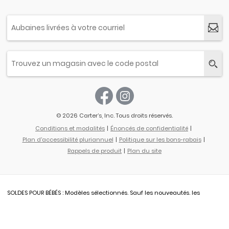
© 2026 Carter’s, Inc. Tous droits réservés.
Conditions et modalités
Énoncés de confidentialité
Plan d'accessibilité pluriannuel
Politique sur les bons-rabais
Rappels de produit
Plan du site
SOLDES POUR BÉBÉS : Modèles sélectionnés. Sauf les nouveautés. les
articles déjà démarqués, les jouets essentiels pour bébé, les modèles
Paysages d'automne Little Collections, les jouets B’Gosh, les modèles
Otter Avenue et Little Planet. Rabais basés sur le prix de détail original.
SOLDES TOUT-PETITS ET JEUNES : Seulement en ligne. Modèles sélectionnés.