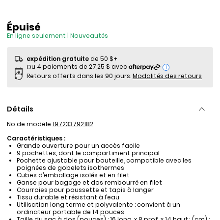
Épuisé
En ligne seulement | Nouveautés
expédition gratuite
de 50 $+
i
Retours offerts dans les 90 jours.
Modalités des retours
Détails
No de modèle
197233792182
Caractéristiques :
Grande ouverture pour un accès facile
9 pochettes, dont le compartiment principal
Pochette ajustable pour bouteille, compatible avec les
poignées de gobelets isothermes
Cubes d’emballage isolés et en filet
Ganse pour bagage et dos rembourré en filet
Courroies pour poussette et tapis à langer
Tissu durable et résistant à l’eau
Utilisation long terme et polyvalente : convient à un
ordinateur portable de 14 pouces
Taille du sac à dos (pouces) : 16 long. x 8 prof. x 14 haut.; (cm) :