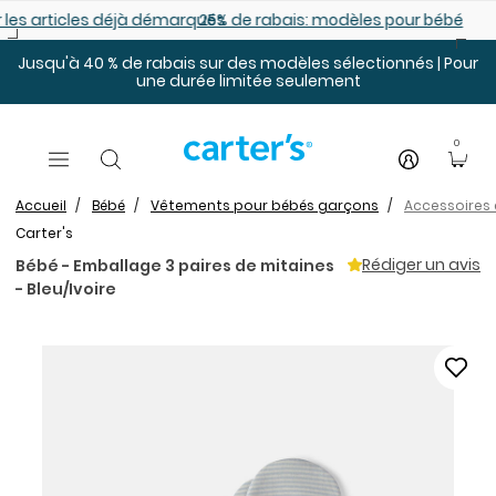
Sauter au contenu principal
es déjà démarqués
25% de rabais: modèles pour bébé
Jusqu'à 40 % de rabais sur des modèles sélectionnés | Pour
une durée limitée seulement
0
Accueil
Bébé
Vêtements pour bébés garçons
Accessoires 
Carter's
Rédiger un avis
Bébé - Emballage 3 paires de mitaines
- Bleu/Ivoire