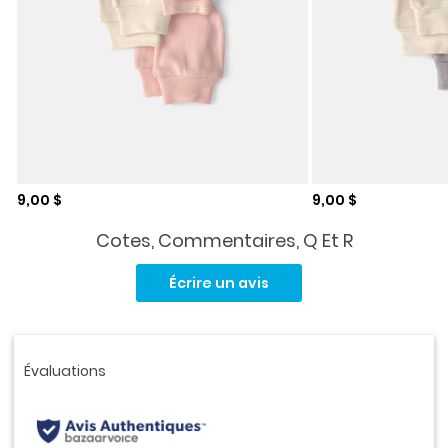
Prix de solde
Prix de solde
9,00 $
9,00 $
Cotes, Commentaires, Q Et R
Aucune
cote
Écrire un avis
pour
ce
produit.
Lien
vers
la
même
page.