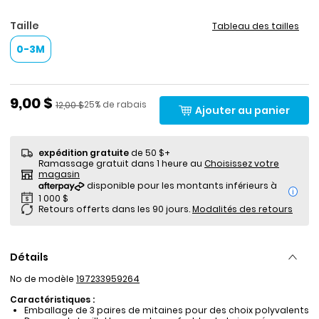
Taille
Tableau des tailles
0-3M
Prix de solde
9,00 $
Pourcentage de rabais
Prix ​​de détail suggéré par le fabricant
25% de rabais
12,00 $
Ajouter au panier
expédition gratuite
de 50 $+
Ramassage gratuit dans 1 heure au
Choisissez votre
magasin
i
Retours offerts dans les 90 jours.
Modalités des retours
Détails
No de modèle
197233959264
Caractéristiques :
Emballage de 3 paires de mitaines pour des choix polyvalents