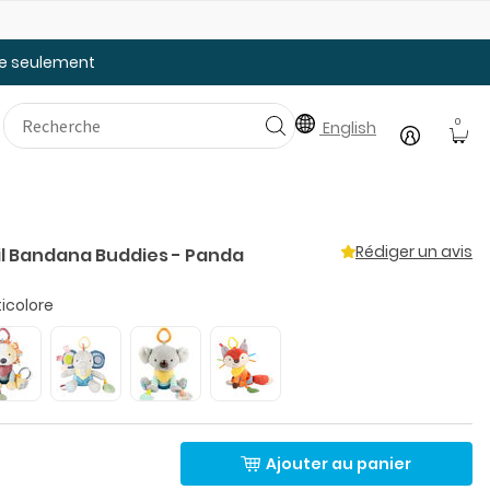
25% de rabais: modèles pour bébé
Ju
tée seulement
0
English
Rédiger un avis
il Bandana Buddies - Panda
icolore
Ajouter au panier