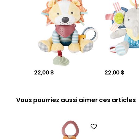
Prix de solde
Prix de sold
22,00 $
22,00 $
Vous pourriez aussi aimer ces articles