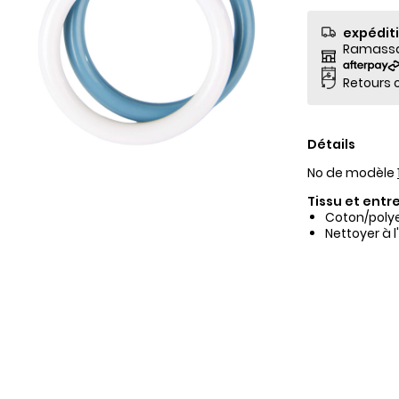
expédit
Ramassag
Retours o
Détails
No de modèle
Tissu et entre
Coton/poly
Nettoyer à 