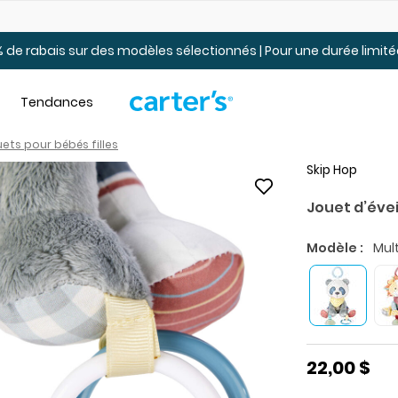
t.
Jusqu’à 40% de rabais pour jeunes. En ligne seulement.
 de rabais sur des modèles sélectionnés | Pour une durée limi
Tendances
ets pour bébés filles
Skip Hop
Jouet d’éve
Modèle :
Mult
22,00 $