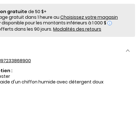
ion gratuite
de 50 $+
e gratuit dans 1 heure au
Choisissez votre magasin
i
fferts dans les 90 jours.
Modalités des retours
197233868900
tien :
ester
l'aide d'un chiffon humide avec détergent doux