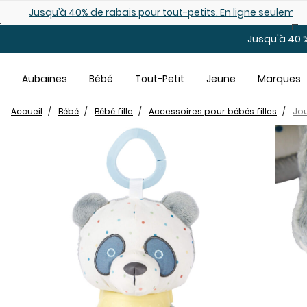
Sauter au contenu principal
Jusqu’à 40% de rabais pour tout-petits. En ligne seulemen
Jusqu'à 40 %
Aubaines
Bébé
Tout-Petit
Jeune
Marques
Accueil
Bébé
Bébé fille
Accessoires pour bébés filles
Jou