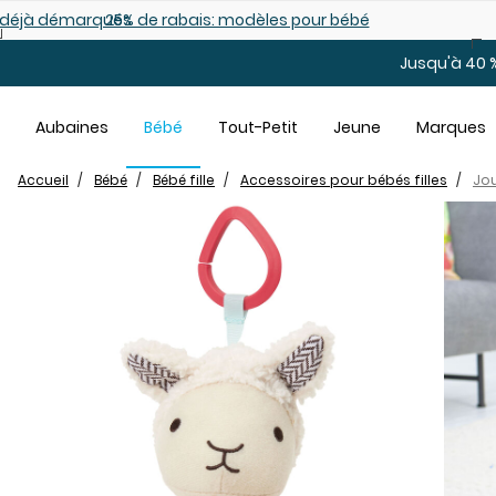
Sauter au contenu principal
es déjà démarqués
25% de rabais: modèles pour bébé
Jusqu'à 40 %
Aubaines
Bébé
Tout-Petit
Jeune
Marques
Accueil
Bébé
Bébé fille
Accessoires pour bébés filles
Jou