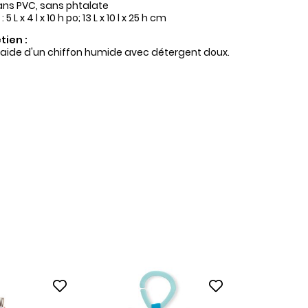
ans PVC, sans phtalate
 L x 4 l x 10 h po; 13 L x 10 l x 25 h cm
tien :
l'aide d'un chiffon humide avec détergent doux.