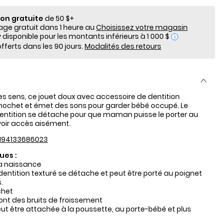
ion gratuite
de 50 $+
e gratuit dans 1 heure au
Choisissez votre magasin
i
fferts dans les 90 jours.
Modalités des retours
 les sens, ce jouet doux avec accessoire de dentition
ochet et émet des sons pour garder bébé occupé. Le
ntition se détache pour que maman puisse le porter au
voir accès aisément.
194133686023
ues :
la naissance
 dentition texturé se détache et peut être porté au poignet
.
chet
font des bruits de froissement
ut être attachée à la poussette, au porte-bébé et plus