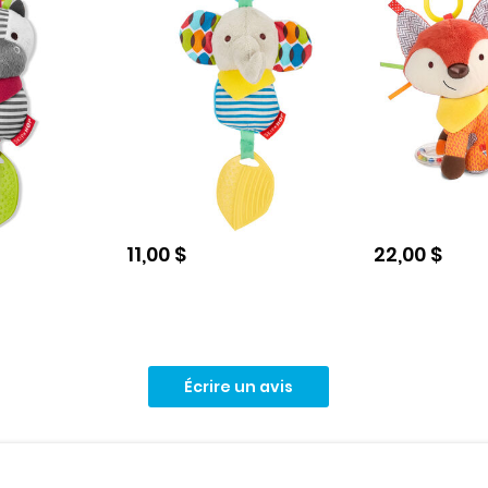
e
Prix de solde
Prix de sol
11,00 $
22,00 $
Écrire un avis