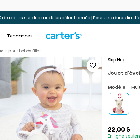
Jusqu’à 40% de rabais Soldes tout-petits et jeunes – En ligne
 de rabais sur des modèles sélectionnés | Pour une durée limi
Tendances
ets pour bébés filles
Skip Hop
Jouet d’éve
Modèle :
Mult
22,00 $
En ligne seul