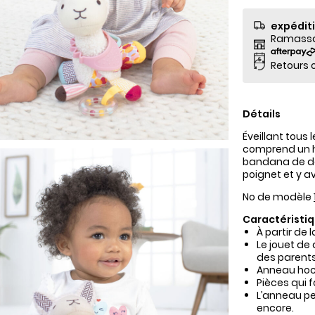
expédit
Ramassag
Retours o
Détails
Éveillant tous
comprend un h
bandana de de
poignet et y a
No de modèle
Caractéristiq
À partir de 
Le jouet de
des parents
Anneau ho
Pièces qui 
L’anneau pe
encore.