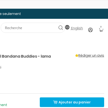
Faites le plein des essentiels pour la rentrée
20
tée seulement
0
English
Rédiger un avis
il Bandana Buddies - lama
i
Ajouter au panier
ement