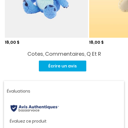
Prix de solde
Prix de solde
18,00 $
18,00 $
Cotes, Commentaires, Q Et R
Aucune
cote
Écrire un avis
pour
ce
produit.
Lien
vers
la
même
page.