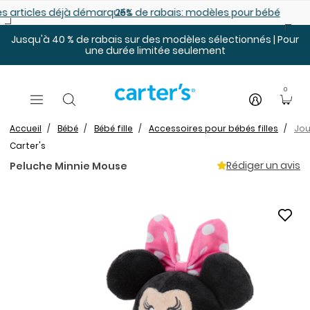
Sauter au contenu principal
es déjà démarqués
25% de rabais: modèles pour bébé
Jusqu'à 40 % de rabais sur des modèles sélectionnés | Pour
une durée limitée seulement
0
Accueil
Bébé
Bébé fille
Accessoires pour bébés filles
Jou
Carter's
Rédiger un avis
Peluche Minnie Mouse