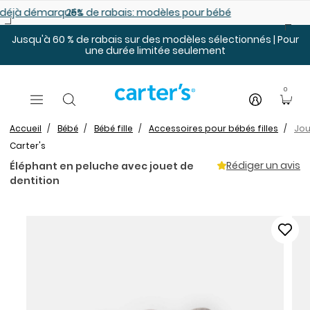
Sauter au contenu principal
es déjà démarqués
25% de rabais: modèles pour bébé
Jusqu'à 60 % de rabais sur des modèles sélectionnés | Pour
une durée limitée seulement
0
Accueil
Bébé
Bébé fille
Accessoires pour bébés filles
Jou
Carter's
Rédiger un avis
Éléphant en peluche avec jouet de
dentition