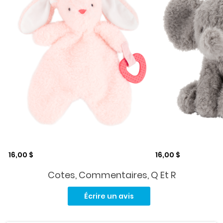
Prix de solde
Prix de solde
16,00 $
16,00 $
Cotes, Commentaires, Q Et R
Lire
1
Écrire un avis
commentaire.
Lien
vers