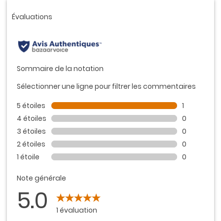
la
même
page.