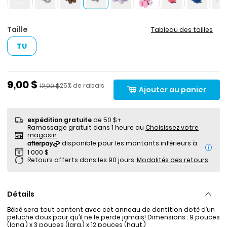
Taille
Tableau des tailles
TU
Prix de solde
9,00 $
Pourcentage de rabais
Prix ​​de détail suggéré par le fabricant
25% de rabais
12,00 $
Ajouter au panier
expédition gratuite
de 50 $+
Ramassage gratuit dans 1 heure au
Choisissez votre
magasin
i
Retours offerts dans les 90 jours.
Modalités des retours
Détails
Bébé sera tout content avec cet anneau de dentition doté d’un
peluche doux pour qu’il ne le perde jamais! Dimensions : 9 pouces
(long.) x 3 pouces (larg.) x 12 pouces (haut.)