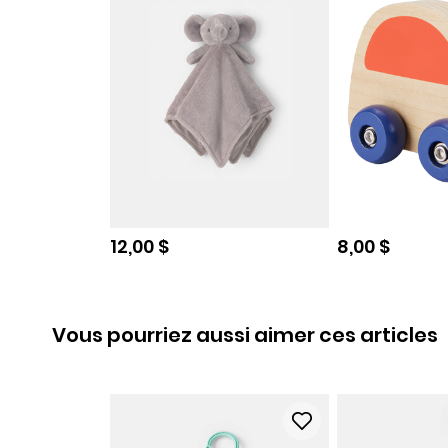
Prix de solde
Prix de sold
12,00 $
8,00 $
Vous pourriez aussi aimer ces articles