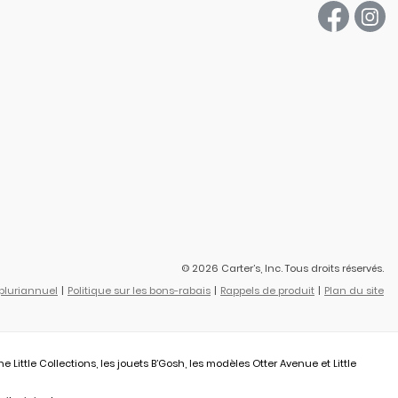
© 2026 Carter’s, Inc. Tous droits réservés.
 pluriannuel
Politique sur les bons-rabais
Rappels de produit
Plan du site
ittle Collections, les jouets B’Gosh, les modèles Otter Avenue et Little