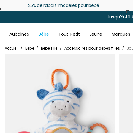
Sauter au contenu principal
25% de rabais: modèles pour bébé
Jusqu'à 40 %
Aubaines
Bébé
Tout-Petit
Jeune
Marques
Accueil
Bébé
Bébé fille
Accessoires pour bébés filles
Jou