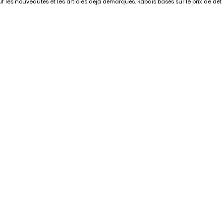
 les nouveautés et les articles déjà démarqués. Rabais basés sur le prix de déta