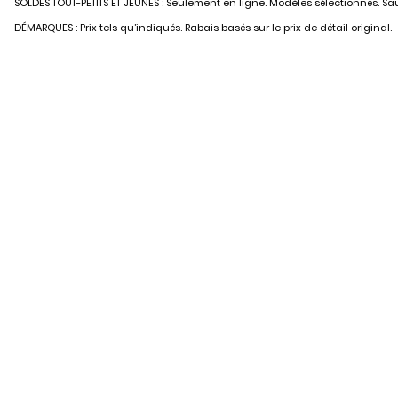
SOLDES TOUT-PETITS ET JEUNES : Seulement en ligne. Modèles sélectionnés. Sauf
DÉMARQUES : Prix tels qu’indiqués. Rabais basés sur le prix de détail original.