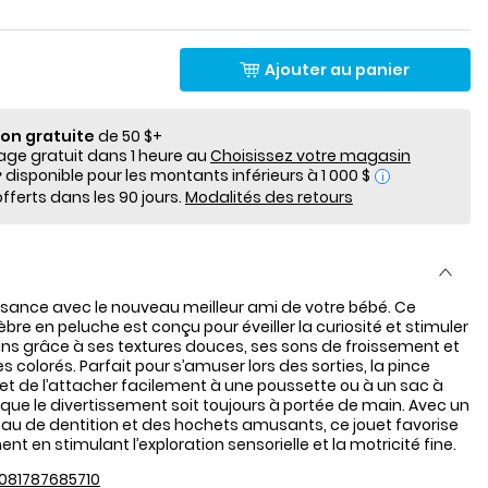
Ajouter au panier
ion gratuite
de 50 $+
e gratuit dans 1 heure au
Choisissez votre magasin
i
fferts dans les 90 jours.
Modalités des retours
sance avec le nouveau meilleur ami de votre bébé. Ce
e en peluche est conçu pour éveiller la curiosité et stimuler
ins grâce à ses textures douces, ses sons de froissement et
 colorés. Parfait pour s’amuser lors des sorties, la pince
t de l’attacher facilement à une poussette ou à un sac à
que le divertissement soit toujours à portée de main. Avec un
eau de dentition et des hochets amusants, ce jouet favorise
t en stimulant l’exploration sensorielle et la motricité fine.
081787685710