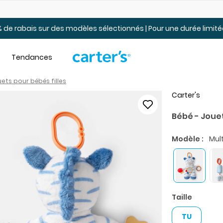
Jusqu’à 40% de rabais Soldes tout-petits et jeunes – En ligne
 de rabais sur des modèles sélectionnés | Pour une durée limi
Tendances
ets pour bébés filles
Carter's
Bébé - Jouet
Modèle :
Mult
Taille
TU