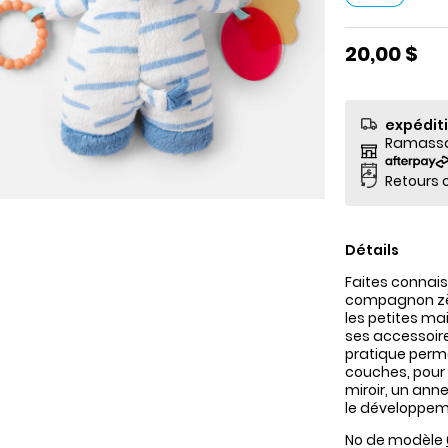
20,00 $
expédit
Ramassag
Retours o
Détails
Faites connais
compagnon zèbr
les petites ma
ses accessoires
pratique perme
couches, pour 
miroir, un ann
le développemen
No de modèle