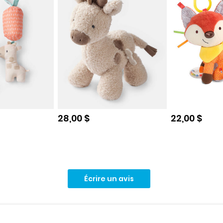
e
Prix de solde
Prix de sol
28,00 $
22,00 $
Écrire un avis