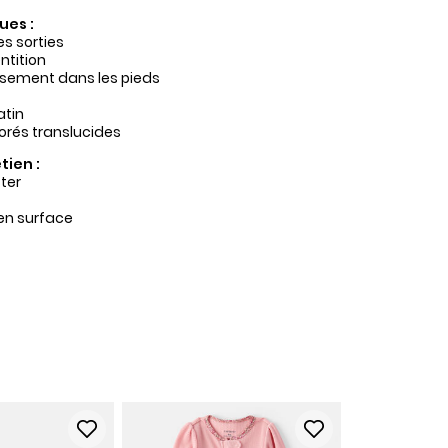
ues :
es sorties
ntition
ssement dans les pieds
atin
orés translucides
tien :
ter
en surface