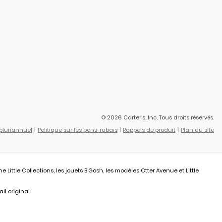
© 2026 Carter’s, Inc. Tous droits réservés.
 pluriannuel
Politique sur les bons-rabais
Rappels de produit
Plan du site
ittle Collections, les jouets B’Gosh, les modèles Otter Avenue et Little
il original.