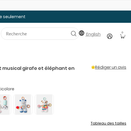
25% de rabais: modèles pour bébé
Ju
tée seulement
0
English
Rédiger un avis
 musical girafe et éléphant en
icolore
Tableau des tailles