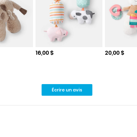
e
Prix de solde
Prix de sol
16,00 $
20,00 $
Écrire un avis