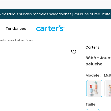
t.
Jusqu’à 40% de rabais pour jeunes. En ligne seulement.
 de rabais sur des modèles sélectionnés | Pour une durée limi
Tendances
ets pour bébés filles
Carter's
Bébé - Jouet
peluche
Modèle :
Mult
Taille