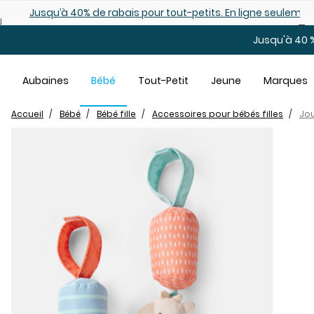
Sauter au contenu principal
Jusqu’à 40% de rabais pour tout-petits. En ligne seulemen
Jusqu'à 40 %
Aubaines
Bébé
Tout-Petit
Jeune
Marques
Accueil
Bébé
Bébé fille
Accessoires pour bébés filles
Jou