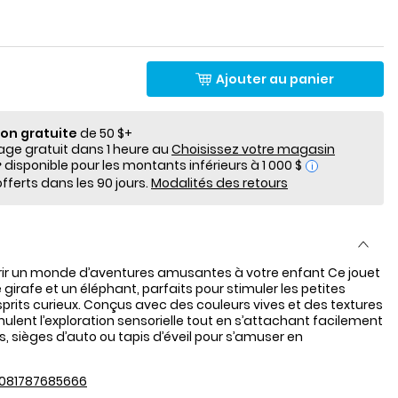
Ajouter au panier
ion gratuite
de 50 $+
e gratuit dans 1 heure au
Choisissez votre magasin
i
fferts dans les 90 jours.
Modalités des retours
rir un monde d’aventures amusantes à votre enfant Ce jouet
irafe et un éléphant, parfaits pour stimuler les petites
sprits curieux. Conçus avec des couleurs vives et des textures
mulent l’exploration sensorielle tout en s’attachant facilement
, sièges d’auto ou tapis d’éveil pour s’amuser en
081787685666