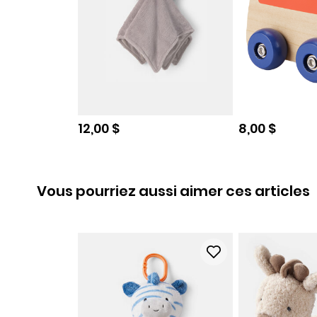
Prix de solde
Prix de sold
12,00 $
8,00 $
Vous pourriez aussi aimer ces articles