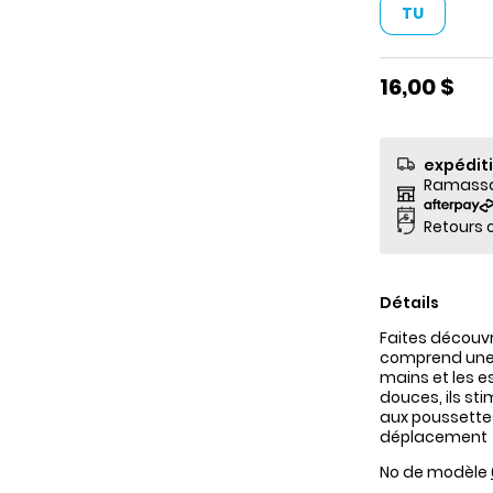
TU
16,00 $
expédit
Ramassag
Retours o
Détails
Faites découv
comprend une g
mains et les e
douces, ils sti
aux poussettes
déplacement
No de modèle