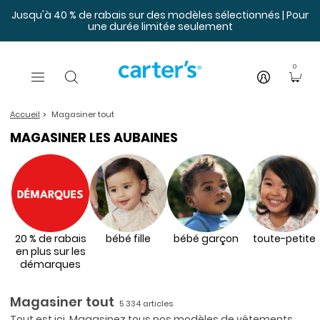
Sauter au contenu principal
Jusqu'à 40 % de rabais sur des modèles sélectionnés | Pour
une durée limitée seulement
0
Accueil
Magasiner tout
MAGASINER LES AUBAINES
20 % de rabais
bébé fille
bébé garçon
toute-petite
en plus sur les
démarques
Magasiner tout
5 334 articles
Tout est ici. Magasinez tous nos modèles de vêtements