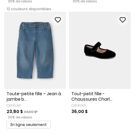
Pourcentage de rabais
Pourcentage de rabais
30% de rabais
30% de rabais
12 couleurs disponibles
Toute-petite fille – Jean à
Tout-petit fille -
jambe b...
Chaussures Charl...
OshKosh
OshKosh
Prix de solde
Prix ​​de détail suggéré par le fabricant
23,80 $
36,00 $
34,00 $*
Pourcentage de rabais
30% de rabais
En ligne seulement