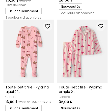
25,20 $
28,00 $
36,00 $*
Pourcentage de rabais
30% de rabais
Promotions
Nouveautés
En ligne seulement
3 couleurs disponibles
3 couleurs disponibles
Toute-petit fille - Pyjama
Toute-petit fille - Pyjama
ajusté 1...
ample 2...
Carter's
Carter's
Prix de solde
Prix ​​de détail suggéré par le fabricant
Pourcentage de rabais
16,50 $
32,00 $
22,00 $*
25% de rabais
Promotions
En ligne seulement
Nouveautés