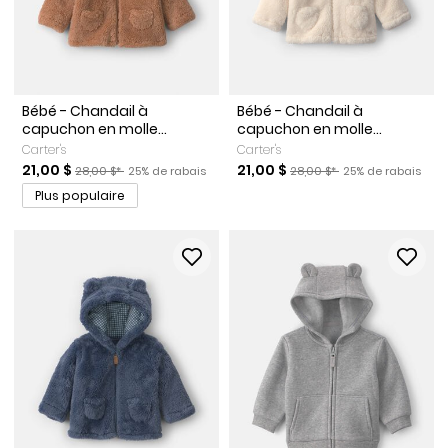
Bébé - Chandail à
Bébé - Chandail à
capuchon en molle...
capuchon en molle...
Carter's
Carter's
Prix de solde
Prix ​​de détail suggéré par le fabricant
Pourcentage de rabais
Prix de solde
Prix ​​de détail suggéré par l
Pourcentage de r
21,00 $
21,00 $
28,00 $*
25% de rabais
28,00 $*
25% de rabais
Plus populaire