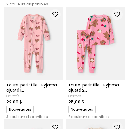
9 couleurs disponibles
Toute-petit fille - Pyjama
Toute-petit fille - Pyjama
ajusté 1...
ajusté 2...
Carter's
Carter's
22,00 $
28,00 $
Promotions
Promotions
Nouveautés
Nouveautés
3 couleurs disponibles
2 couleurs disponibles