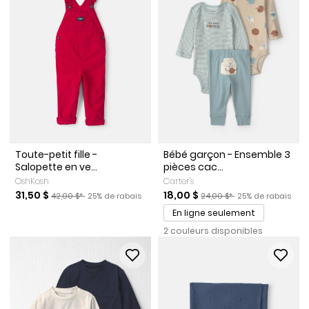
Toute-petit fille -
Bébé garçon - Ensemble 3
Salopette en ve...
pièces cac...
OshKosh
Carter's
Prix de solde
Prix ​​de détail suggéré par le fabricant
Pourcentage de rabais
Prix de solde
Prix ​​de détail suggéré par l
Pourcentage de r
31,50 $
18,00 $
42,00 $*
25% de rabais
24,00 $*
25% de rabais
En ligne seulement
2 couleurs disponibles