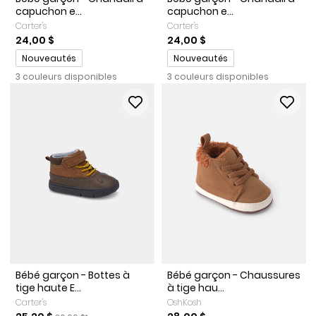
capuchon e...
capuchon e...
Carter's
Carter's
24,00 $
24,00 $
Promotions
Promotions
Nouveautés
Nouveautés
3 couleurs disponibles
3 couleurs disponibles
Bébé garçon - Bottes à
Bébé garçon - Chaussures
tige haute E...
à tige hau...
Carter's
OshKosh
Prix de solde
Prix ​​de détail suggéré par le fabricant