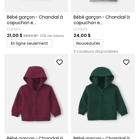
Bébé garçon - Chandail à
Bébé garçon - Chandail à
capuchon e...
capuchon e...
Carter's
Carter's
Prix de solde
Prix ​​de détail suggéré par le fabricant
Pourcentage de rabais
21,00 $
24,00 $
28,00 $*
25% de rabais
Promotions
En ligne seulement
Nouveautés
3 couleurs disponibles
Bébé garçon - Chandail à
Bébé garçon - Chandail à