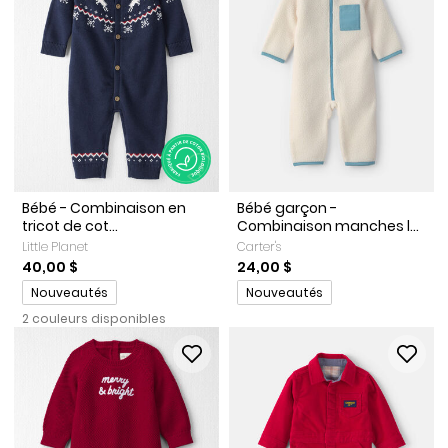
Bébé - Combinaison en
Bébé garçon -
tricot de cot...
Combinaison manches l...
Little Planet
Carter's
40,00 $
24,00 $
Promotions
Promotions
Nouveautés
Nouveautés
2 couleurs disponibles