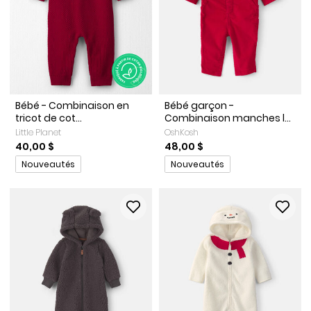
Bébé - Combinaison en
Bébé garçon -
tricot de cot...
Combinaison manches l...
Little Planet
OshKosh
40,00 $
48,00 $
Promotions
Promotions
Nouveautés
Nouveautés