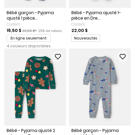
Bébé garçon - Pyjama
Bébé - Pyjama ajusté 1-
ajusté 1 pièce...
pièce en Dre...
Carter's
Carter's
Prix de solde
Prix ​​de détail suggéré par le fabricant
Pourcentage de rabais
16,50 $
22,00 $
22,00 $*
25% de rabais
Promotions
En ligne seulement
Nouveautés
4 couleurs disponibles
Bébé - Pyjama ajusté 2
Bébé garçon - Pyjama