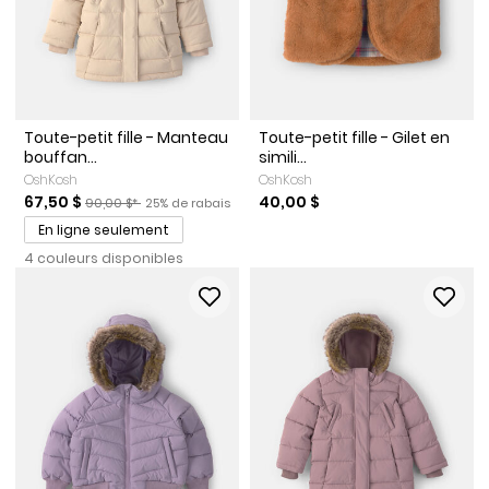
Toute-petit fille - Manteau
Toute-petit fille - Gilet en
bouffan...
simili...
OshKosh
OshKosh
Prix de solde
Prix ​​de détail suggéré par le fabricant
Pourcentage de rabais
67,50 $
40,00 $
90,00 $*
25% de rabais
En ligne seulement
4 couleurs disponibles