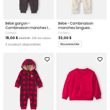
Bébé garçon -
Bébé - Combinaison
Combinaison manches l...
manches longues...
Carter's
Carter's
Prix de solde
Prix ​​de détail suggéré par le fabricant
Pourcentage de rabais
18,00 $
32,00 $
24,00 $*
25% de rabais
Promotions
Nouveautés
2 couleurs disponibles