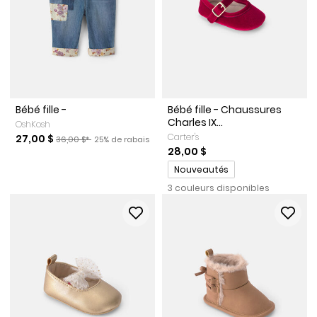
Bébé fille -
Bébé fille - Chaussures
Charles IX...
OshKosh
Prix de solde
Prix ​​de détail suggéré par le fabricant
Pourcentage de rabais
Carter's
27,00 $
36,00 $*
25% de rabais
28,00 $
Promotions
Nouveautés
3 couleurs disponibles