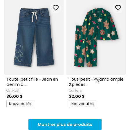
Toute-petit fille - Jean en
Tout-petit - Pyjama ample
denim à...
2 pièces...
OshKosh
Carter's
38,00 $
32,00 $
Promotions
Promotions
Nouveautés
Nouveautés
Montrer plus de produits