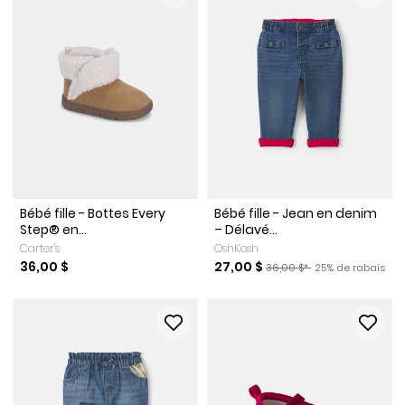
Bébé fille - Bottes Every
Bébé fille - Jean en denim
Step® en...
– Délavé...
Carter's
OshKosh
Prix de solde
Prix ​​de détail suggéré par 
Pourcentage de r
36,00 $
27,00 $
36,00 $*
25% de rabais