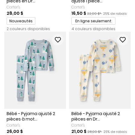
pièces en Dr...
ajusté 1 pièce...
Carter's
Carter's
Prix de solde
Prix ​​de détail suggéré par l
Pourcentage de ra
28,00 $
16,50 $
22,00 $*
25% de rabais
Promotions
Nouveautés
En ligne seulement
2 couleurs disponibles
4 couleurs disponibles
Bébé - Pyjama ajusté 2
Bébé - Pyjama ajusté 2
pièces à mot...
pièces en Dr...
Carter's
Carter's
Prix de solde
Prix ​​de détail suggéré par l
Pourcentage de r
26,00 $
21,00 $
28,00 $*
25% de rabais