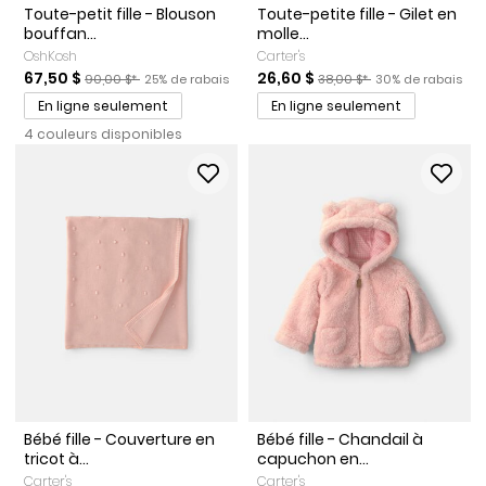
Toute-petit fille - Blouson
Toute-petite fille - Gilet en
bouffan...
molle...
OshKosh
Carter's
Prix de solde
Prix ​​de détail suggéré par le fabricant
Pourcentage de rabais
Prix de solde
Prix ​​de détail suggéré par l
Pourcentage de r
67,50 $
26,60 $
90,00 $*
25% de rabais
38,00 $*
30% de rabais
En ligne seulement
En ligne seulement
4 couleurs disponibles
Bébé fille - Couverture en
Bébé fille - Chandail à
tricot à...
capuchon en...
Carter's
Carter's