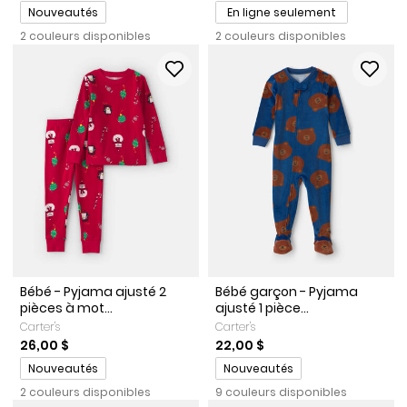
Promotions
Nouveautés
En ligne seulement
2 couleurs disponibles
2 couleurs disponibles
Bébé - Pyjama ajusté 2
Bébé garçon - Pyjama
pièces à mot...
ajusté 1 pièce...
Carter's
Carter's
26,00 $
22,00 $
Promotions
Promotions
Nouveautés
Nouveautés
2 couleurs disponibles
9 couleurs disponibles