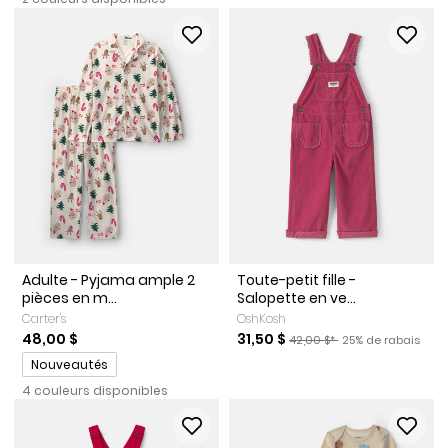
Adulte - Pyjama ample 2
Toute-petit fille -
pièces en m...
Salopette en ve...
Carter's
OshKosh
Prix de solde
Prix ​​de détail suggéré par l
Pourcentage de ra
48,00 $
31,50 $
42,00 $*
25% de rabais
Promotions
Nouveautés
4 couleurs disponibles