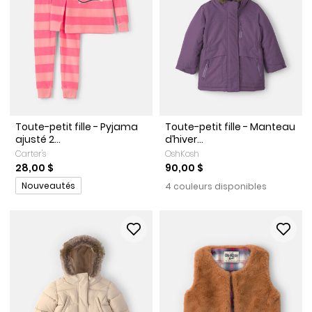
Toute-petit fille - Pyjama
Toute-petit fille - Manteau
ajusté 2...
d’hiver...
Carter's
OshKosh
28,00 $
90,00 $
Promotions
Nouveautés
4 couleurs disponibles