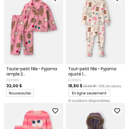
Toute-petit fille - Pyjama
Tout-petit fille - Pyjama
ample 2...
ajusté 1...
Carter's
Carter's
Prix de solde
Prix ​​de détail suggéré par l
Pourcentage de ra
32,00 $
16,50 $
22,00 $*
25% de rabais
Promotions
Nouveautés
En ligne seulement
9 couleurs disponibles