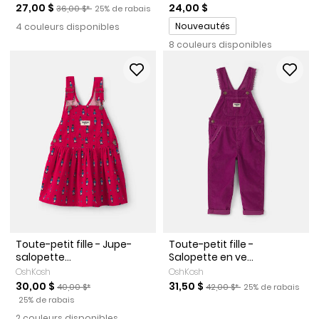
Prix de solde
Prix ​​de détail suggéré par le fabricant
Pourcentage de rabais
27,00 $
24,00 $
36,00 $*
25% de rabais
Promotions
Nouveautés
4 couleurs disponibles
8 couleurs disponibles
Toute-petit fille - Jupe-
Toute-petit fille -
salopette...
Salopette en ve...
OshKosh
OshKosh
Prix de solde
Prix ​​de détail suggéré par le fabricant
Prix de solde
Prix ​​de détail suggéré par l
Pourcentage de ra
30,00 $
31,50 $
40,00 $*
42,00 $*
25% de rabais
Pourcentage de rabais
25% de rabais
2 couleurs disponibles