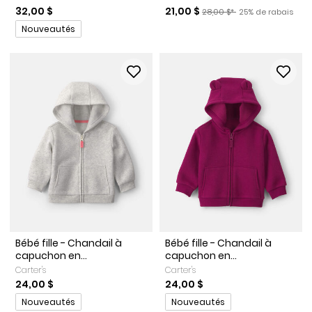
Prix de solde
Prix ​​de détail suggéré par l
Pourcentage de r
32,00 $
21,00 $
28,00 $*
25% de rabais
Promotions
Nouveautés
Bébé fille - Chandail à
Bébé fille - Chandail à
capuchon en...
capuchon en...
Carter's
Carter's
24,00 $
24,00 $
Promotions
Promotions
Nouveautés
Nouveautés