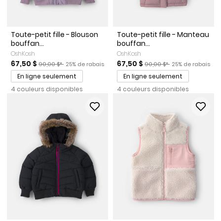
Toute-petit fille - Blouson
Toute-petit fille - Manteau
bouffan...
bouffan...
OshKosh
OshKosh
Prix de solde
Prix ​​de détail suggéré par le fabricant
Pourcentage de rabais
Prix de solde
Prix ​​de détail suggéré par l
Pourcentage de r
67,50 $
67,50 $
90,00 $*
25% de rabais
90,00 $*
25% de rabais
En ligne seulement
En ligne seulement
4 couleurs disponibles
4 couleurs disponibles