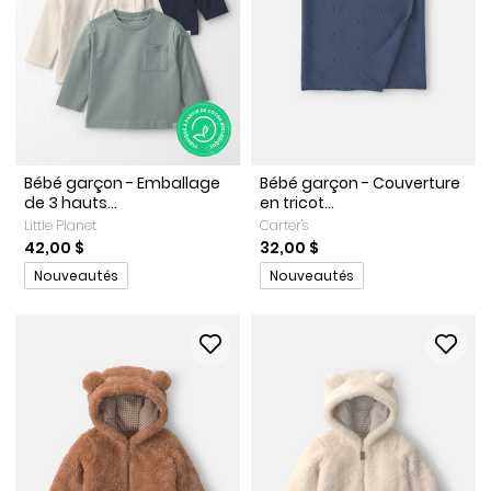
Bébé garçon - Emballage
Bébé garçon - Couverture
de 3 hauts...
en tricot...
Little Planet
Carter's
42,00 $
32,00 $
Promotions
Promotions
Nouveautés
Nouveautés