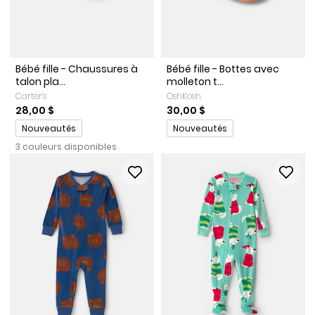
Bébé fille - Chaussures à
Bébé fille - Bottes avec
talon pla...
molleton t...
Carter's
OshKosh
28,00 $
30,00 $
Promotions
Promotions
Nouveautés
Nouveautés
3 couleurs disponibles