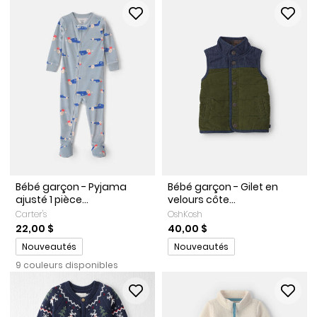
Bébé garçon - Pyjama
Bébé garçon - Gilet en
ajusté 1 pièce...
velours côte...
Carter's
OshKosh
22,00 $
40,00 $
Promotions
Promotions
Nouveautés
Nouveautés
9 couleurs disponibles