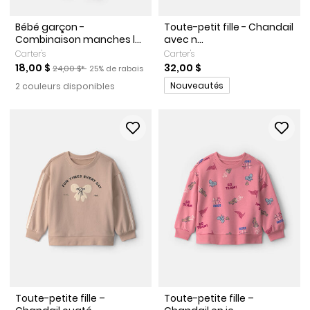
Bébé garçon -
Toute-petit fille - Chandail
Combinaison manches l...
avec n...
Carter's
Carter's
Prix de solde
Prix ​​de détail suggéré par le fabricant
Pourcentage de rabais
18,00 $
32,00 $
24,00 $*
25% de rabais
Promotions
Nouveautés
2 couleurs disponibles
Toute-petite fille –
Toute-petite fille –