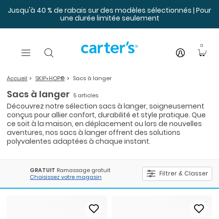
Sauter au contenu principal
Jusqu'à 40 % de rabais sur des modèles sélectionnés | Pour
une durée limitée seulement
0
Accueil
SKIP∗HOP®
Sacs à langer
Sacs à langer
5 articles
Découvrez notre sélection sacs à langer, soigneusement
conçus pour allier confort, durabilité et style pratique. Que
ce soit à la maison, en déplacement ou lors de nouvelles
aventures, nos sacs à langer offrent des solutions
polyvalentes adaptées à chaque instant.
GRATUIT
Ramassage gratuit
Filtrer & Classer
Choisissez votre magasin