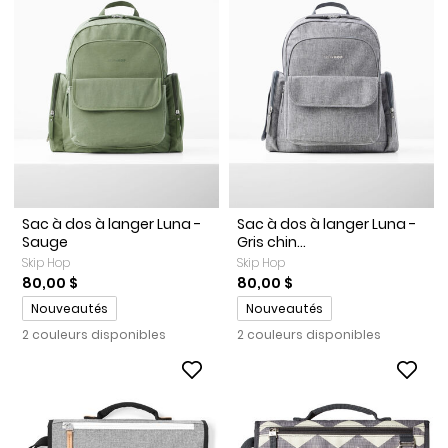
Sac à dos à langer Luna -
Sac à dos à langer Luna -
Sauge
Gris chin...
Skip Hop
Skip Hop
80,00 $
80,00 $
Promotions
Promotions
Nouveautés
Nouveautés
2 couleurs disponibles
2 couleurs disponibles