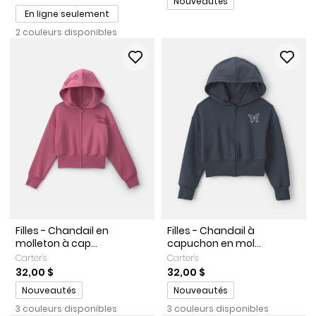
Nouveautés
En ligne seulement
2 couleurs disponibles
Filles - Chandail en
Filles - Chandail à
molleton à cap...
capuchon en mol...
Carter's
Carter's
32,00 $
32,00 $
Promotions
Promotions
Nouveautés
Nouveautés
3 couleurs disponibles
3 couleurs disponibles