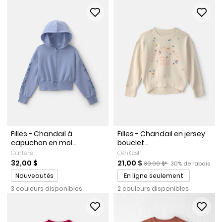
Filles - Chandail à
Filles - Chandail en jersey
capuchon en mol...
bouclet...
Carter's
OshKosh
Prix de solde
Prix ​​de détail suggéré par l
Pourcentage de r
32,00 $
21,00 $
30,00 $*
30% de rabais
Promotions
Nouveautés
En ligne seulement
3 couleurs disponibles
2 couleurs disponibles