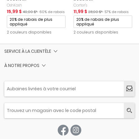
OshKosh
Carter's
Prix de solde
Prix ​​de détail suggéré par le fabricant
Pourcentage de rabais
Prix de solde
Prix ​​de détail suggéré par le
Pourcentage de ra
15,99 $
11,99 $
40,00 $*
60% de rabais
28,00 $*
57% de rabais
Promotions
Promotions
20% de rabais de plus
20% de rabais de plus
appliqué
appliqué
2 couleurs disponibles
2 couleurs disponibles
SERVICE À LA CLIENTÈLE
À NOTRE PROPOS