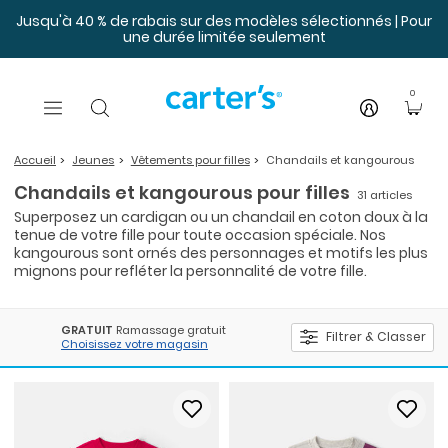
Sauter au contenu principal
Jusqu'à 40 % de rabais sur des modèles sélectionnés | Pour
une durée limitée seulement
0
Accueil
Jeunes
Vêtements pour filles
Chandails et kangourous
Chandails et kangourous pour filles
31 articles
Superposez un cardigan ou un chandail en coton doux à la
tenue de votre fille pour toute occasion spéciale. Nos
kangourous sont ornés des personnages et motifs les plus
mignons pour refléter la personnalité de votre fille.
GRATUIT
Ramassage gratuit
Filtrer & Classer
Choisissez votre magasin