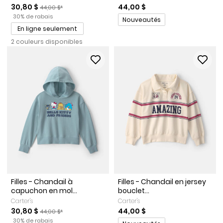
Prix de solde
Prix ​​de détail suggéré par le fabricant
30,80 $
44,00 $
44,00 $*
Pourcentage de rabais
30% de rabais
Promotions
Nouveautés
En ligne seulement
2 couleurs disponibles
Filles - Chandail à
Filles - Chandail en jersey
capuchon en mol...
bouclet...
Carter's
Carter's
Prix de solde
Prix ​​de détail suggéré par le fabricant
30,80 $
44,00 $
44,00 $*
Pourcentage de rabais
30% de rabais
Promotions