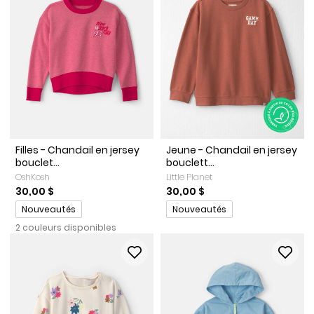
Filles - Chandail en jersey
Jeune - Chandail en jersey
bouclet...
bouclett...
OshKosh
Little Planet
30,00 $
30,00 $
Promotions
Promotions
Nouveautés
Nouveautés
2 couleurs disponibles