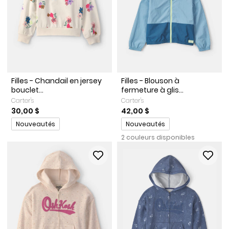
Filles - Chandail en jersey
Filles - Blouson à
bouclet...
fermeture à glis...
Carter's
Carter's
30,00 $
42,00 $
Promotions
Promotions
Nouveautés
Nouveautés
2 couleurs disponibles