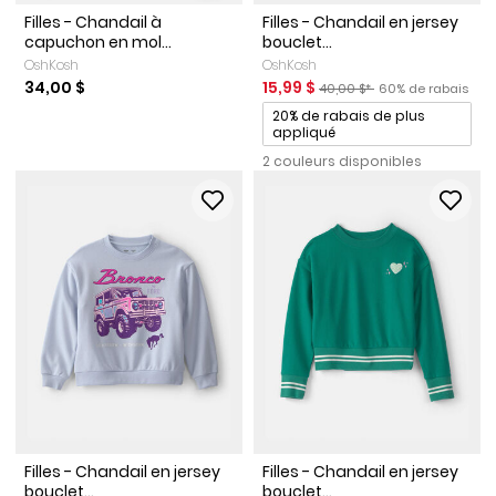
Filles - Chandail à
Filles - Chandail en jersey
capuchon en mol...
bouclet...
OshKosh
OshKosh
Prix de solde
Prix ​​de détail suggéré par le
Pourcentage de ra
34,00 $
15,99 $
40,00 $*
60% de rabais
Promotions
20% de rabais de plus
appliqué
2 couleurs disponibles
Filles - Chandail en jersey
Filles - Chandail en jersey
bouclet...
bouclet...