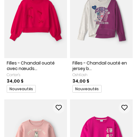
Filles - Chandail ouaté
Filles - Chandail ouaté en
avec nœuds...
jersey b...
Carter's
OshKosh
34,00 $
34,00 $
Promotions
Promotions
Nouveautés
Nouveautés